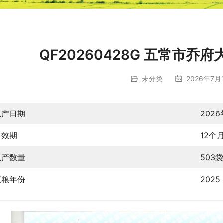
QF20260428G 五常市
未分类
2026年7月1
生产日期
202
有效期
12个
生产数量
503袋
原粮年份
2025