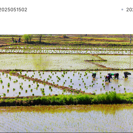
2025051502
2