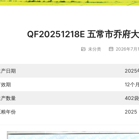
QF20251218E 五常市
未分类
2026年7月1
生产日期
2025
有效期
12个
生产数量
402袋
原粮年份
2025