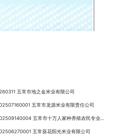
0260311 五常市地之金米业有限公司
202507160001 五常市龙源米业有限责任公司
02509140004 五常市十万人家种养殖农民专业合作社
202506270001 五常葵花阳光米业有限公司