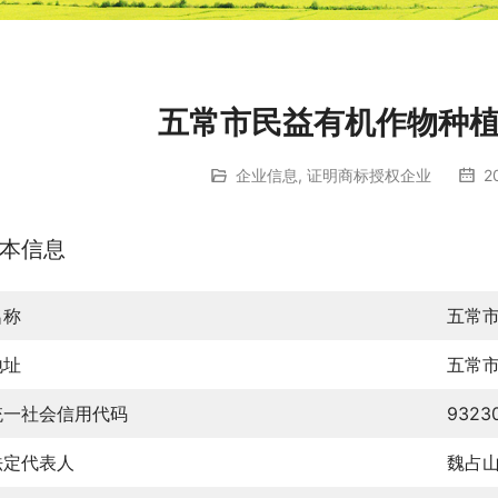
五常市民益有机作物种
企业信息
,
证明商标授权企业
2
本信息
名称
五常
地址
五常
统一社会信用代码
9323
法定代表人
魏占