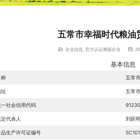
五常市幸福时代粮油
企业信息
,
官方认证溯源企业
20
基本信息
名称
五常
地址
五常
统一社会信用代码
9123
法定代表人
刘跃
食品生产许可证编号
SC10