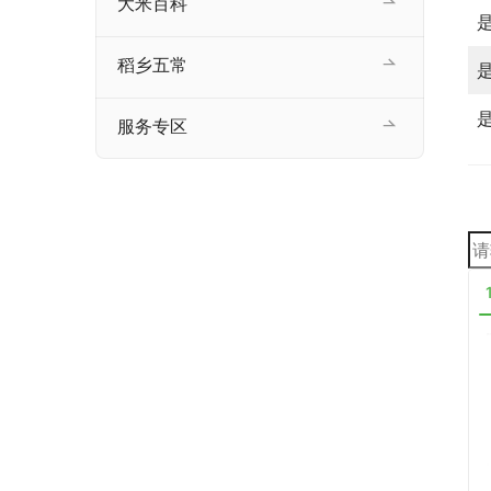
大米百科
稻乡五常
服务专区
搜