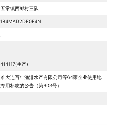
市五常镇西郊村三队
0184MAD2DE0F4N
范
8414117(生产)
核准大连百年渔港水产有限公司等64家企业使用地
专用标志的公告（第603号）