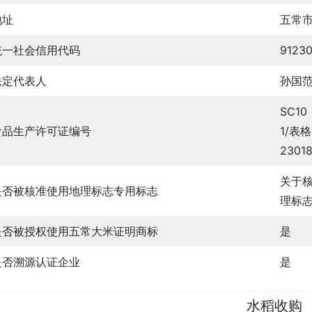
地址
五常
统一社会信用代码
9123
法定代表人
孙国
SC10
食品生产许可证编号
1/表格
2301
关于
是否被核准使用地理标志专用标志
理标志
是否被授权使用五常大米证明商标
是
是否溯源认证企业
是
水稻收购