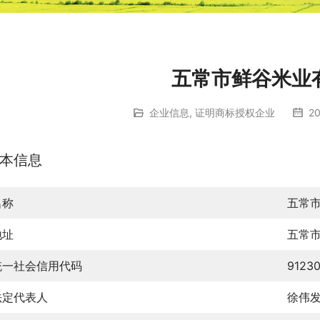
五常市鲜谷米业
企业信息
,
证明商标授权企业
20
本信息
名称
五常
地址
五常
统一社会信用代码
9123
法定代表人
徐伟