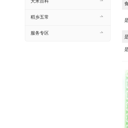
大米百科
稻乡五常
服务专区