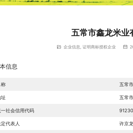
五常市鑫龙米业
企业信息
,
证明商标授权企业
2
本信息
名称
五常
地址
五常
统一社会信用代码
9123
法定代表人
许京