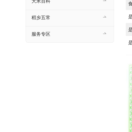
大米百科
稻乡五常
服务专区