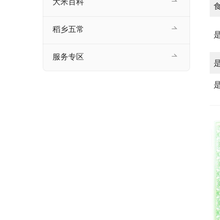
大米百科
稻乡五常
服务专区