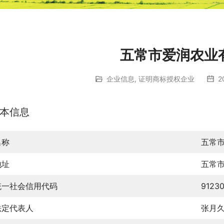
五常市爱润农业
企业信息
,
证明商标授权企业
2
本信息
名称
五常
地址
五常市
统一社会信用代码
9123
法定代表人
张月