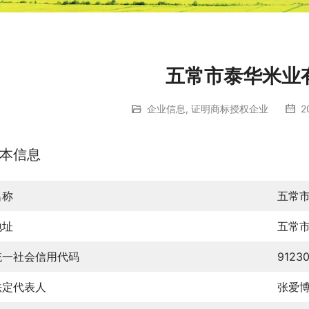
五常市泰华米业
企业信息
,
证明商标授权企业
2
本信息
名称
五常
地址
五常
统一社会信用代码
9123
法定代表人
张爱