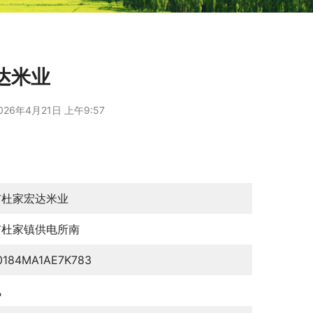
达米业
026年4月21日 上午9:57
市杜家宏达米业
市杜家镇供电所南
0184MA1AE7K783
枫