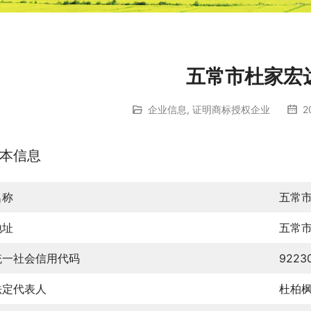
五常市杜家宏
企业信息
,
证明商标授权企业
2
本信息
名称
五常
地址
五常
统一社会信用代码
9223
法定代表人
杜柏