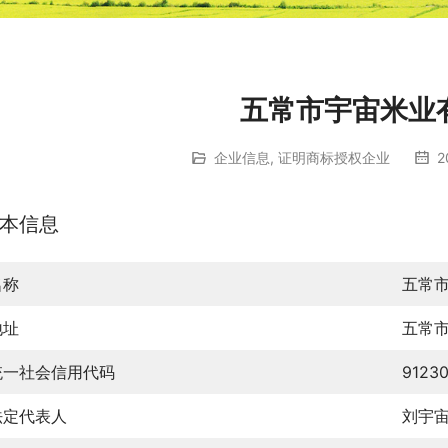
五常市宇宙米业
企业信息
,
证明商标授权企业
2
本信息
名称
五常
地址
五常
统一社会信用代码
9123
法定代表人
刘宇