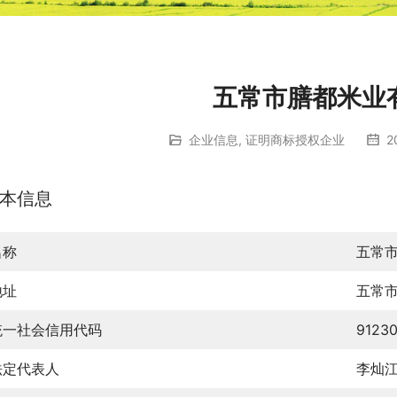
五常市膳都米业
企业信息
,
证明商标授权企业
2
本信息
名称
五常
地址
五常
统一社会信用代码
9123
法定代表人
李灿