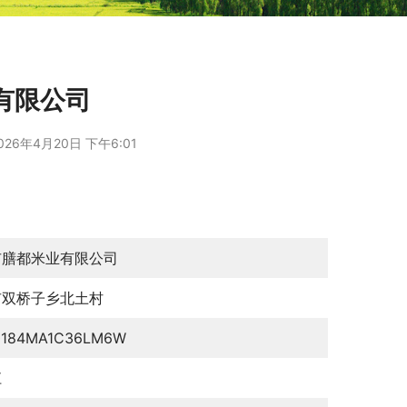
有限公司
026年4月20日 下午6:01
市膳都米业有限公司
市双桥子乡北土村
0184MA1C36LM6W
江