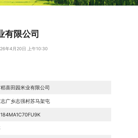
业有限公司
26年4月20日 上午10:30
市稻喜田园米业有限公司
市志广乡志强村苏马架屯
0184MA1C70FU9K
喜