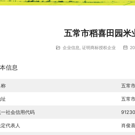
五常市稻喜田园米
企业信息
,
证明商标授权企业
20
本信息
名称
五常
地址
五常
统一社会信用代码
9123
法定代表人
肖俊