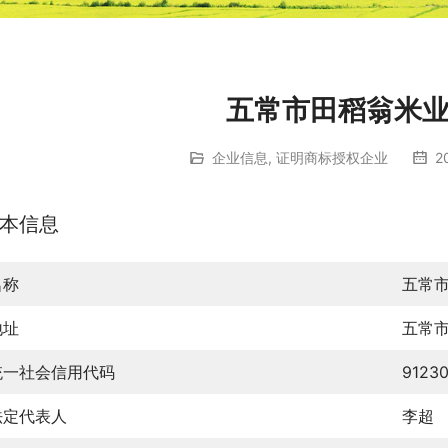
五常市田稻翁米
企业信息
,
证明商标授权企业
2
本信息
名称
五常
地址
五常
统一社会信用代码
9123
法定代表人
李超