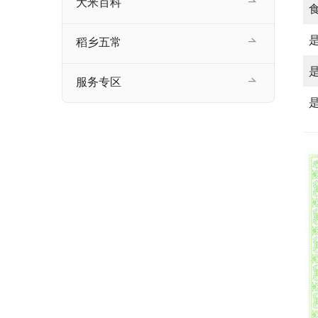
大米百科
稻乡五常
服务专区