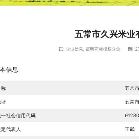
五常市久兴米业
企业信息
,
证明商标授权企业
2
本信息
名称
五常
地址
五常
统一社会信用代码
9123
法定代表人
王武