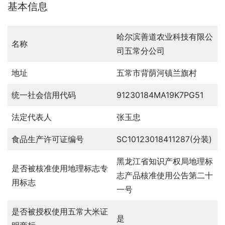
基本信息
哈尔滨善道农业科技有限公
名称
司五常分公司
地址
五常市背荫河镇兰旗村
统一社会信用代码
91230184MA19K7PG51
法定代表人
张玉忠
食品生产许可证编号
SC10123018411287(分装)
黑龙江省知识产权局地理标
是否被核准使用地理标志专
志产品核准使用公告第二十
用标志
一号
是否被授权使用五常大米证
是