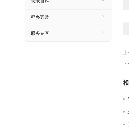
大米百科
稻乡五常
服务专区
上
下
相