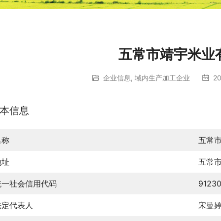
五常市靖宇米业
企业信息
,
域内生产加工企业
20
本信息
名称
五常
地址
五常
统一社会信用代码
9123
法定代表人
宋曼