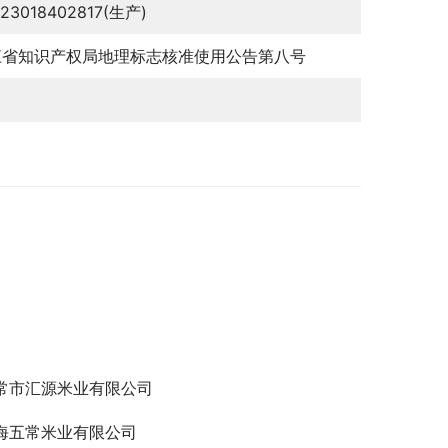
123018402817(生产)
江省知识产权局地理标志核准使用公告第八号
常市汇源米业有限公司
海五常米业有限公司