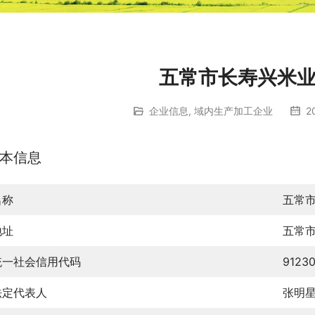
五常市长寿兴米
企业信息
,
域内生产加工企业
2
本信息
名称
五常
地址
五常
统一社会信用代码
9123
法定代表人
张明