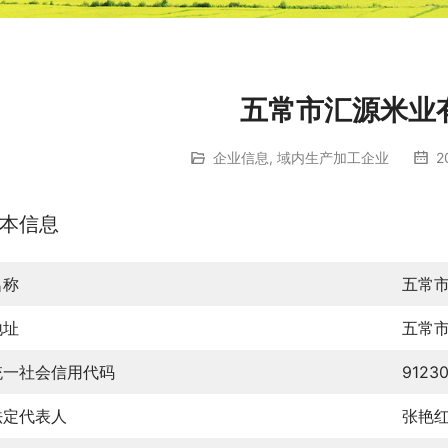
五常市汇源米业
企业信息
,
域内生产加工企业
2
本信息
名称
五常
地址
五常
统一社会信用代码
9123
法定代表人
张艳