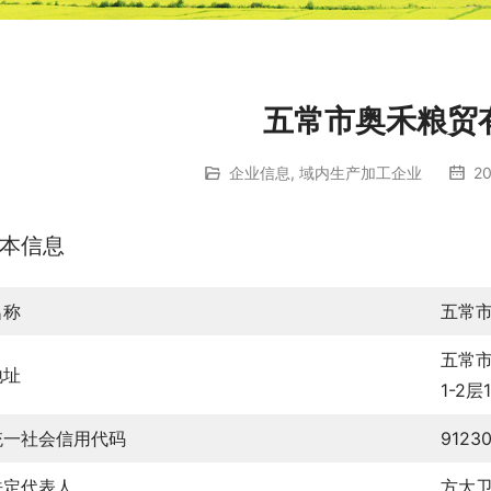
五常市奥禾粮贸
企业信息
,
域内生产加工企业
20
本信息
名称
五常
五常
地址
1-2层
统一社会信用代码
9123
法定代表人
方大