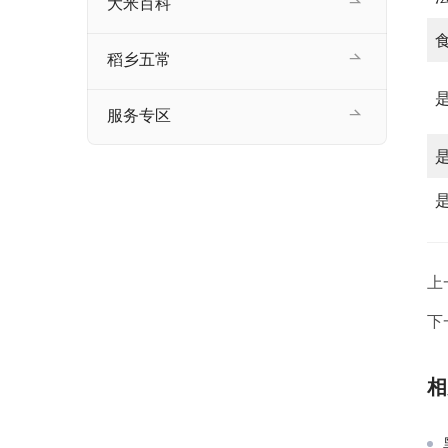
大米百科
稻乡五常
服务专区
上
下
相