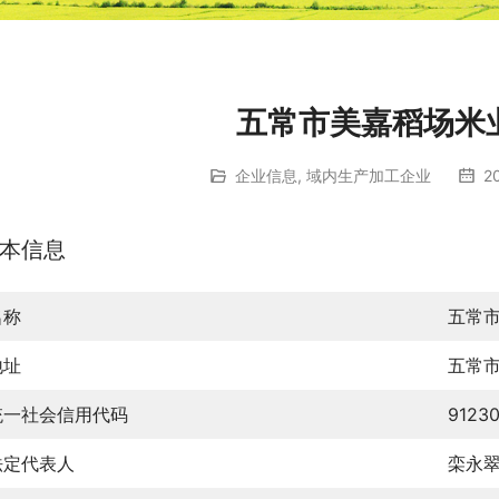
五常市美嘉稻场米
企业信息
,
域内生产加工企业
2
本信息
名称
五常
地址
五常
统一社会信用代码
9123
法定代表人
栾永