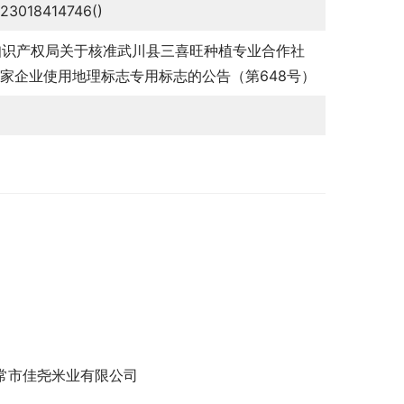
23018414746()
知识产权局关于核准武川县三喜旺种植专业合作社
5家企业使用地理标志专用标志的公告（第648号）
常市佳尧米业有限公司