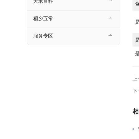
大米百科
稻乡五常
服务专区
上
下
相