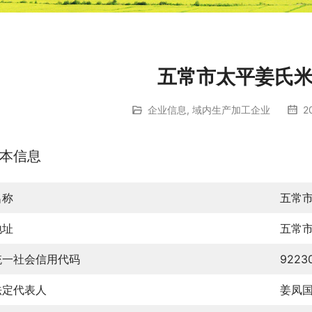
五常市太平姜氏
企业信息
,
域内生产加工企业
2
本信息
名称
五常
地址
五常
统一社会信用代码
9223
法定代表人
姜凤