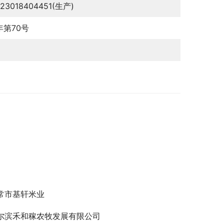
123018404451(生产)
2年第70号
常市基轩米业
尔滨禾和稼农牧发展有限公司