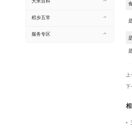
大米百科
稻乡五常
服务专区
上
下
相