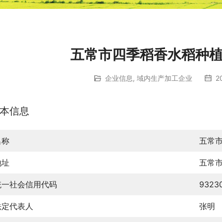
五常市四季稻香水稻种
企业信息
,
域内生产加工企业
2
本信息
名称
五常
地址
五常
统一社会信用代码
9323
法定代表人
张明