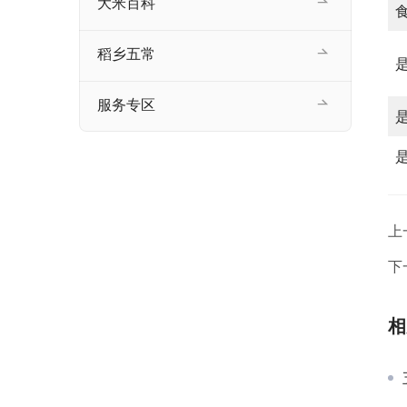
大米百科
稻乡五常
服务专区
上
下
相