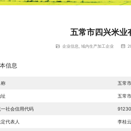
五常市四兴米业
企业信息
,
域内生产加工企业
2
本信息
名称
五常
地址
五常
统一社会信用代码
9123
法定代表人
李桂