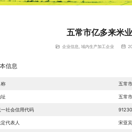
五常市亿多来米
企业信息
,
域内生产加工企业
2
本信息
名称
五常
地址
五常
统一社会信用代码
9123
法定代表人
宋亚