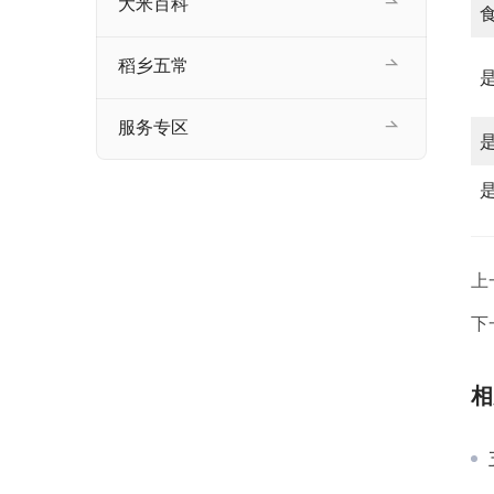
大米百科
稻乡五常
服务专区
上
下
相