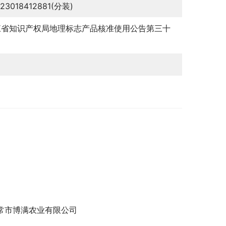
123018412881(分装)
江省知识产权局地理标志产品核准使用公告第三十
常市博满农业有限公司