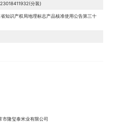
123018411932(分装)
江省知识产权局地理标志产品核准使用公告第三十
常市隆玺泰米业有限公司