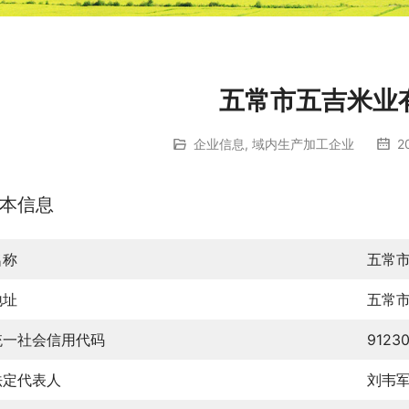
五常市五吉米业
企业信息
,
域内生产加工企业
2
本信息
名称
五常
地址
五常
统一社会信用代码
9123
法定代表人
刘韦