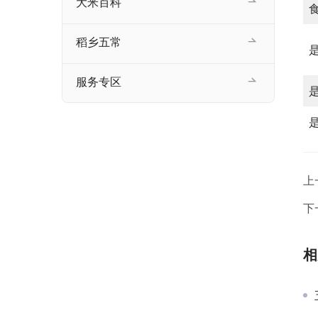
大米百科
稻乡五常
服务专区
上
下
相